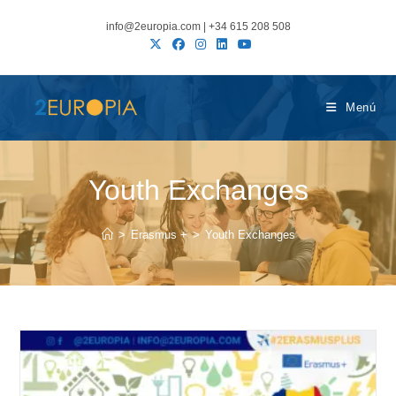
Ir
info@2europia.com | +34 615 208 508
al
contenido
Menú
Youth Exchanges
>
Erasmus +
>
Youth Exchanges