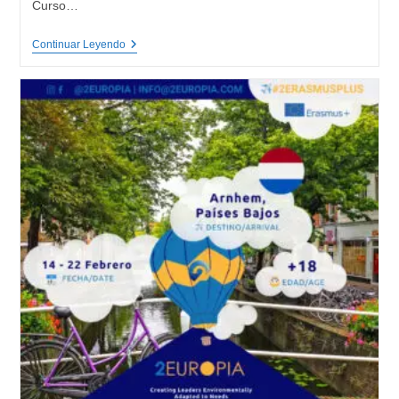
Curso…
UBUNTU
Continuar Leyendo
-
Youth
Empowerment-