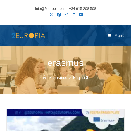
Ir
info@2europia.com | +34 615 208 508
al
contenido
Menú
erasmus
>
erasmus
>
Página 3