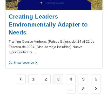
Creating Leaders
Environmentally Adapter to
Needs
Training Course Arnhem, (Países Bajos), del 14 al 22 de
Febrero de 2024 (Dias de viaje incluidos) Nueva
Oportunidad de…
Creating
Continuar Leyendo
Leaders
Environmentally
Adapter
To
1
2
3
4
5
6
Ir a la página anterior
Needs
…
8
Ir a la p