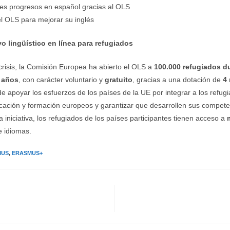
es progresos en español gracias al OLS
 el OLS para mejorar su inglés
 lingüístico en línea para refugiados
 crisis, la Comisión Europea ha abierto el OLS a
100.000 refugiados d
s años
, con carácter voluntario y
gratuito
, gracias a una dotación de
4 
 de apoyar los esfuerzos de los países de la UE por integrar a los refug
cación y formación europeos y garantizar que desarrollen sus compete
 iniciativa, los refugiados de los países participantes tienen acceso a
 idiomas.
MUS
,
ERASMUS+