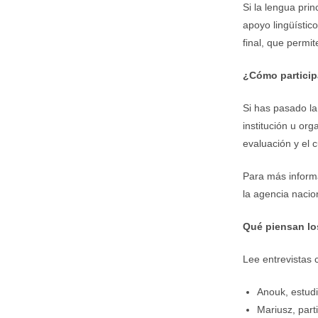
Si la lengua prin
apoyo lingüístic
final, que permi
¿Cómo particip
Si has pasado la
institución u or
evaluación y el 
Para más informa
la agencia nacio
Qué piensan lo
Lee entrevistas 
Anouk, estud
Mariusz, part