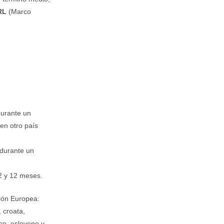
RL
(Marco
durante un
en otro país
 durante un
 2 y 12 meses.
nión Europea:
, croata,
aco, esloveno y