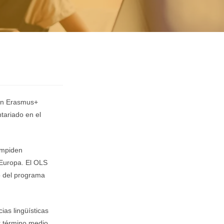
s en Erasmus+
tariado en el
 impiden
 Europa. El OLS
to del programa
as lingüísticas
r término medio,