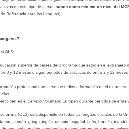
 activos en este tipo de cursos
suben como mínimo un nivel del MC
e Referencia para las Lenguas).
acogerse?
al OLS:
ducación superior de países del programa que estudien el extranjero 
tre 3 y 12 meses o sigan periodos de prácticas de entre 2 y 12 meses 
rmación profesional que cursen estudios o formación en el extranjero
 días
articipen en el Servicio Voluntario Europeo durante periodos de entre
tico online (OLS) está disponible en todas las lenguas oficiales de la U
anés, alemán, griego, inglés, estonio, español, finés, francés, irlandés
o, lituano, letón, maltés, neerlandés, polaco, portugués, rumano, eslov