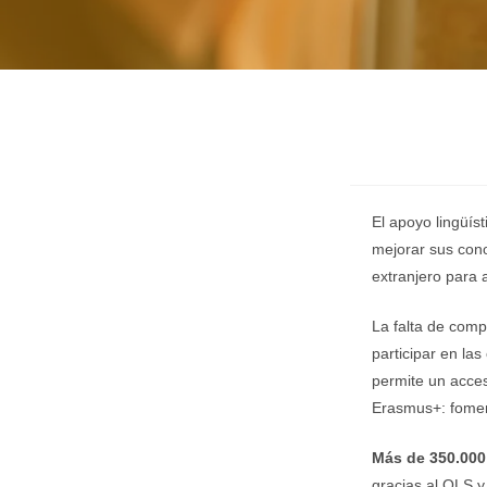
El apoyo lingüís
mejorar sus cono
extranjero para 
La falta de comp
participar en la
permite un acceso
Erasmus+: foment
Más de 350.000
gracias al OLS y