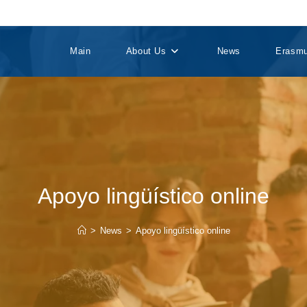
Main
About Us
News
Erasm
Apoyo lingüístico online
>
News
>
Apoyo lingüístico online