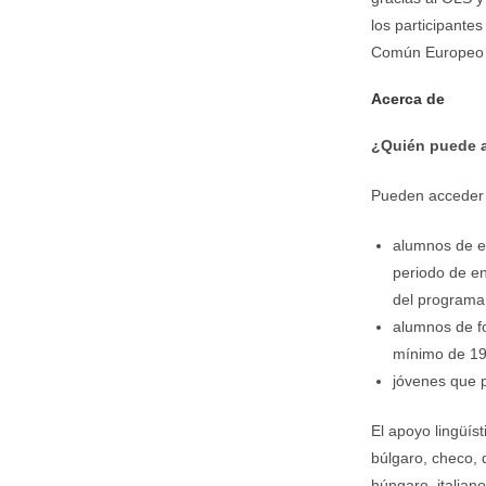
los participantes
Común Europeo d
Acerca de
¿Quién puede 
Pueden acceder 
alumnos de e
periodo de en
del programa
alumnos de fo
mínimo de 19
jóvenes que p
El apoyo lingüís
búlgaro, checo, d
húngaro, italian