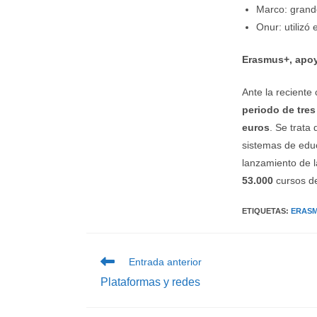
Marco: grand
Onur: utilizó
Erasmus+, apoyo
Ante la reciente
periodo de tre
euros
. Se trata
sistemas de edu
lanzamiento de la
53.000
cursos de
ETIQUETAS
:
ERAS
Leer
Entrada anterior
más
Plataformas y redes
artículos