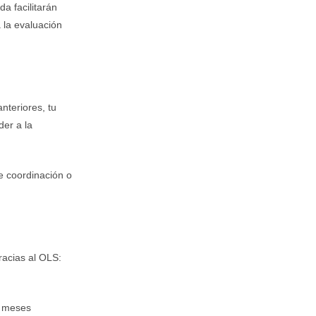
da facilitarán
 la evaluación
nteriores, tu
der a la
de coordinación o
racias al OLS:
s meses