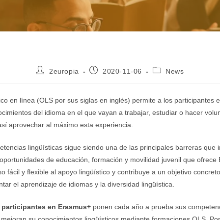
Autor
Publicación
Categoría
2europia
2020-11-06
News
de
de
de
la
la
la
entrada:
entrada:
entrada:
tico en línea (OLS por sus siglas en inglés) permite a los participante
cimientos del idioma en el que vayan a trabajar, estudiar o hacer volun
así aprovechar al máximo esta experiencia.
etencias lingüísticas sigue siendo una de las principales barreras que
s oportunidades de educación, formación y movilidad juvenil que ofrece
 fácil y flexible al apoyo lingüístico y contribuye a un objetivo concre
ar el aprendizaje de idiomas y la diversidad lingüística.
 participantes en Erasmus+
ponen cada año a prueba sus competenci
 mejoran su conocimientos lingüísticos mediante formaciones OLS. Po