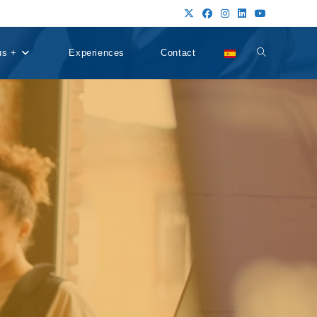
us +
Experiences
Contact
Alternar
búsqueda
de
la
web