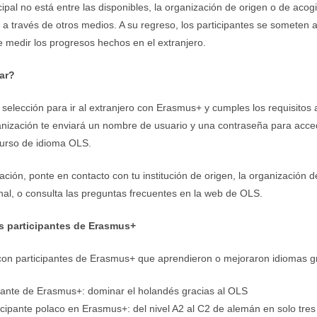
cipal no está entre las disponibles, la organización de origen o de acogi
o a través de otros medios. A su regreso, los participantes se someten a
te medir los progresos hechos en el extranjero.
ar?
 selección para ir al extranjero con Erasmus+ y cumples los requisitos a
ganización te enviará un nombre de usuario y una contraseña para acce
curso de idioma OLS.
ción, ponte en contacto con tu institución de origen, la organización 
nal, o consulta las preguntas frecuentes en la web de OLS.
s participantes de Erasmus+
con participantes de Erasmus+ que aprendieron o mejoraron idiomas g
iante de Erasmus+: dominar el holandés gracias al OLS
icipante polaco en Erasmus+: del nivel A2 al C2 de alemán en solo tre