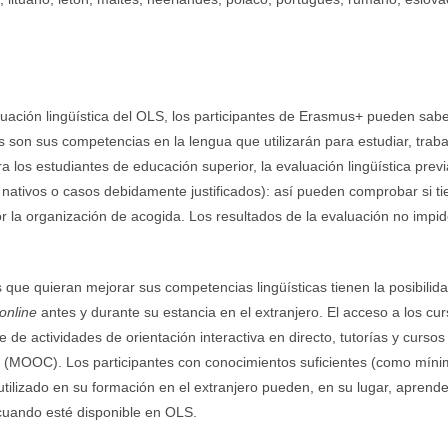
luación lingüística del OLS, los participantes de Erasmus+ pueden sabe
s son sus competencias en la lengua que utilizarán para estudiar, traba
a los estudiantes de educación superior, la evaluación lingüística previ
 nativos o casos debidamente justificados): así pueden comprobar si tie
la organización de acogida. Los resultados de la evaluación no impid
s que quieran mejorar sus competencias lingüísticas tienen la posibilid
online
antes y durante su estancia en el extranjero. El acceso a los cu
e de actividades de orientación interactiva en directo, tutorías y curso
a (MOOC). Los participantes con conocimientos suficientes (como míni
 utilizado en su formación en el extranjero pueden, en su lugar, aprende
cuando esté disponible en OLS.