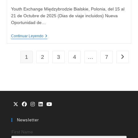
Youth Exchange Międzybrodzie Bialskie, Polonia, del 15 al
21 de Octubre de 2025 (Dias de viaje incluidos) Nueva
Oportunidad de…
ECO-
Continuar Leyendo
ADVENTURES
1
2
3
4
…
7
Ir a la p
Se
Se
Se
Se
Se
abre
abre
abre
abre
abre
Newsletter
en
en
en
en
en
First Name
una
una
una
una
una