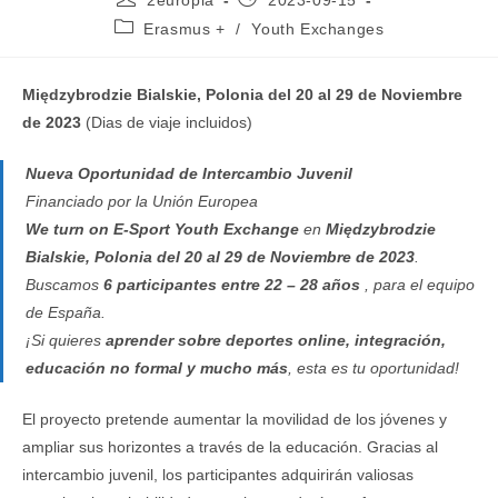
2europia
2023-09-15
de
de
Categoría
Erasmus +
/
Youth Exchanges
la
la
de
entrada:
entrada:
la
entrada:
Międzybrodzie Bialskie, Polonia del
20 al 29 de Noviembre
de 2023
(Dias de viaje incluidos)
Nueva Oportunidad de Intercambio Juvenil
Financiado por la Unión Europea
We turn on E-Sport
Youth Exchange
en
Międzybrodzie
Bialskie, Polonia del
20 al 29 de Noviembre de 2023
.
Buscamos
6 participantes entre 22 – 28 años
, para el equipo
de España.
¡Si quieres
aprender sobre deportes online, integración,
educación no formal y mucho más
, esta es tu oportunidad!
El proyecto pretende aumentar la movilidad de los jóvenes y
ampliar sus horizontes a través de la educación. Gracias al
intercambio juvenil, los participantes adquirirán valiosas