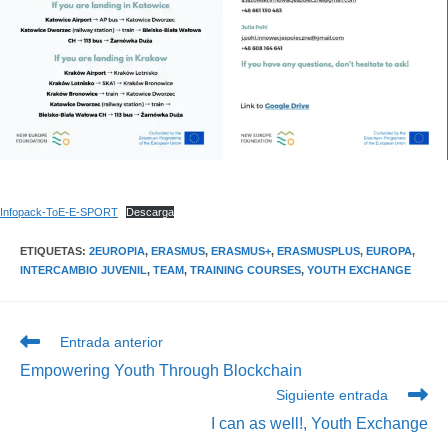
Infopack-ToE-E-SPORT
Descarga
ETIQUETAS
:
2EUROPIA
,
ERASMUS
,
ERASMUS+
,
ERASMUSPLUS
,
EUROPA
,
INTERCAMBIO JUVENIL
,
TEAM
,
TRAINING COURSES
,
YOUTH EXCHANGE
Leer
Entrada anterior
más
Empowering Youth Through Blockchain
artículos
Siguiente entrada
I can as well!, Youth Exchange