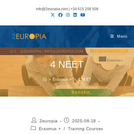
Ir
info@2europia.com | +34 615 208 508
al
contenido
Menú
4 NEET
>
Erasmus +
>
4 NEET
Autor
Publicación
2europia
2025-08-18
de
de
Categoría
Erasmus +
/
Training Courses
la
la
de