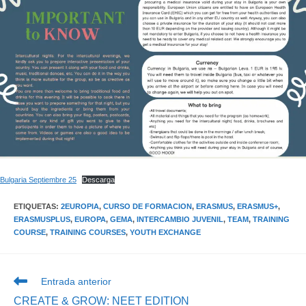
Bulgaria Septiembre 25
Descarga
ETIQUETAS
:
2EUROPIA
,
CURSO DE FORMACION
,
ERASMUS
,
ERASMUS+
,
ERASMUSPLUS
,
EUROPA
,
GEMA
,
INTERCAMBIO JUVENIL
,
TEAM
,
TRAINING
COURSE
,
TRAINING COURSES
,
YOUTH EXCHANGE
Leer
Entrada anterior
más
CREATE & GROW: NEET EDITION