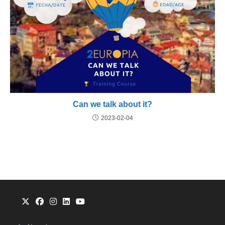
Can we talk about it?
2023-02-04
Se
Se
Se
Se
Se