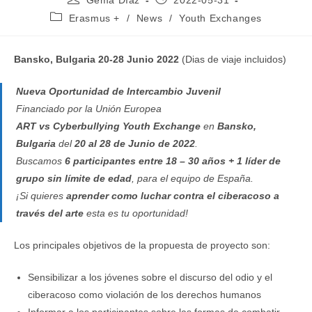
Gema Díaz
2022-05-31
de
de
Categoría
Erasmus +
/
News
/
Youth Exchanges
la
la
de
entrada:
entrada:
la
entrada:
Bansko, Bulgaria 20-28 Junio 2022
(Dias de viaje incluidos)
Nueva Oportunidad de Intercambio Juvenil
Financiado por la Unión Europea
ART vs Cyberbullying Youth Exchange
en
Bansko,
Bulgaria
del
20 al 28 de Junio de 2022
.
Buscamos
6 participantes entre 18 – 30 años + 1 líder de
grupo sin límite de edad
, para el equipo de España.
¡Si quieres
aprender como luchar contra el ciberacoso a
través del arte
esta es tu oportunidad!
Los principales objetivos de la propuesta de proyecto son:
Sensibilizar a los jóvenes sobre el discurso del odio y el
ciberacoso como violación de los derechos humanos