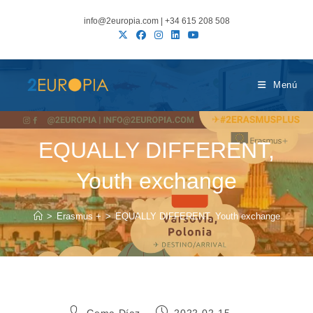
Ir
info@2europia.com | +34 615 208 508
al
contenido
Menú
EQUALLY DIFFERENT,
Youth exchange
>
Erasmus +
>
EQUALLY DIFFERENT, Youth exchange
Autor
Publicación