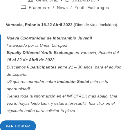
Gema Díaz
2022-02-15
de
de
Categoría
Erasmus +
/
News
/
Youth Exchanges
la
la
de
entrada:
entrada:
la
entrada:
Varsovia, Polonia 15-22 Abril 2022
(Dias de viaje incluidos)
Nueva Oportunidad de Intercambio Juvenil
Financiado por la Unión Europea
Equally Different Youth Exchange
en Varsovia, Polonia del
15 al 22 de Abril de 2022
.
Buscamos
6 participantes
entre 21 – 30 años, para el equipo
de España.
¡Si quieres aprender sobre
Inclusión Social
esta es tu
oportunidad!
Tienes toda la información en el INFOPACK más abajo. Una
vez lo hayas leído bien, y estás interesad@, haz click en el
siguiente botón para solicitar tu plaza:
PARTICIPAR