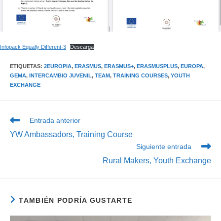
Infopack Equally Different-3
Descarga
ETIQUETAS
:
2EUROPIA
,
ERASMUS
,
ERASMUS+
,
ERASMUSPLUS
,
EUROPA
,
GEMA
,
INTERCAMBIO JUVENIL
,
TEAM
,
TRAINING COURSES
,
YOUTH
EXCHANGE
Leer
Entrada anterior
más
YW Ambassadors, Training Course
artículos
Siguiente entrada
Rural Makers, Youth Exchange
TAMBIÉN PODRÍA GUSTARTE