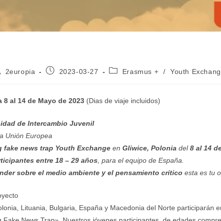
tor
Publicación
Categoría
2europia
2023-03-27
Erasmus +
/
Youth Exchan
e
de
de
la
la
trada:
entrada:
entrada:
a 8 al 14 de Mayo de 2023
(Dias de viaje incluidos)
dad de Intercambio Juvenil
la Unión Europea
g fake news trap Youth Exchange
en
Gliwice, Polonia
del
8 al 14 
rticipantes entre 18 – 29 años
, para el equipo de España.
nder sobre el medio ambiente y el pensamiento crítico
esta es tu 
oyecto
lonia, Lituania, Bulgaria, España y Macedonia del Norte participarán e
 Fake News Trap». Nuestros jóvenes participantes, de edades compre