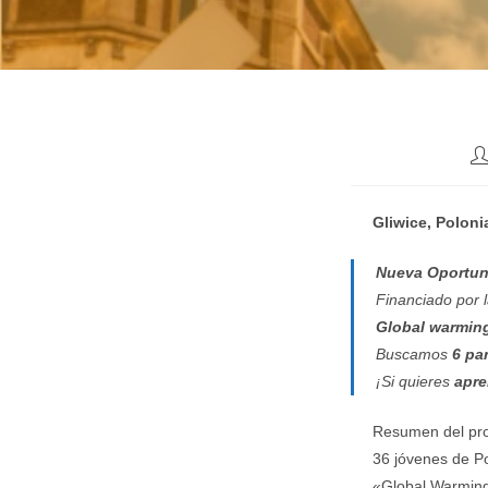
Au
d
la
en
Gliwice, Poloni
Nueva Oportuni
Financiado por 
Global warmin
Buscamos
6 pa
¡Si quieres
apre
Resumen del pr
36 jóvenes de Po
«Global Warming