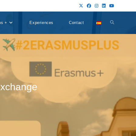
us +
Experiences
Contact
Alternar
búsqueda
de
Exchange
la
web