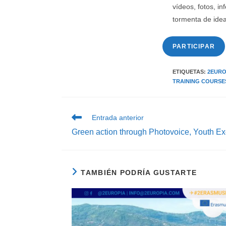
vídeos, fotos, i
tormenta de idea
PARTICIPAR
ETIQUETAS
:
2EURO
TRAINING COURSE
Leer
Entrada anterior
más
Green action through Photovoice, Youth E
artículos
TAMBIÉN PODRÍA GUSTARTE