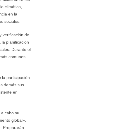
o climático,
ncia en la
s sociales.
y verificación de
la planificación
iales. Durante el
sas más comunes
 la participación
los demás sus
istente en
r a cabo su
iento global».
e. Prepararán