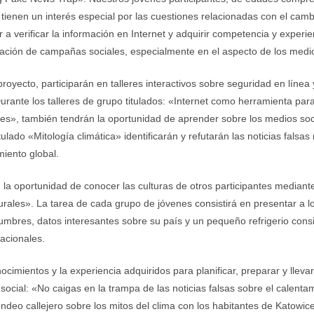
 tienen un interés especial por las cuestiones relacionadas con el cambi
 a verificar la información en Internet y adquirir competencia y experie
icación de campañas sociales, especialmente en el aspecto de los medio
oyecto, participarán en talleres interactivos sobre seguridad en línea 
urante los talleres de grupo titulados: «Internet como herramienta para 
es», también tendrán la oportunidad de aprender sobre los medios soc
itulado «Mitología climática» identificarán y refutarán las noticias fal
miento global.
la oportunidad de conocer las culturas de otros participantes mediante
urales». La tarea de cada grupo de jóvenes consistirá en presentar a 
tumbres, datos interesantes sobre su país y un pequeño refrigerio cons
acionales.
nocimientos y la experiencia adquiridos para planificar, preparar y lleva
ocial: «No caigas en la trampa de las noticias falsas sobre el calentam
ndeo callejero sobre los mitos del clima con los habitantes de Katowic