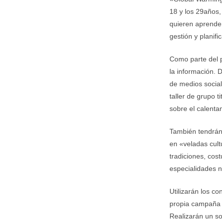
18 y los 29años,
quieren aprender
gestión y planif
Como parte del pr
la información. D
de medios social
taller de grupo t
sobre el calenta
También tendrán 
en «veladas cult
tradiciones, cos
especialidades n
Utilizarán los co
propia campaña s
Realizarán un so