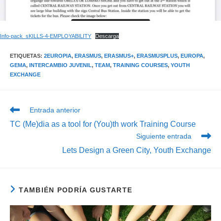
Info-pack_sKILLS-4-EMPLOYABILITY
Descarga
ETIQUETAS
:
2EUROPIA
,
ERASMUS
,
ERASMUS+
,
ERASMUSPLUS
,
EUROPA
,
GEMA
,
INTERCAMBIO JUVENIL
,
TEAM
,
TRAINING COURSES
,
YOUTH
EXCHANGE
Leer
Entrada anterior
más
TC (Me)dia as a tool for (You)th work Training Course
artículos
Siguiente entrada
Lets Design a Green City, Youth Exchange
TAMBIÉN PODRÍA GUSTARTE