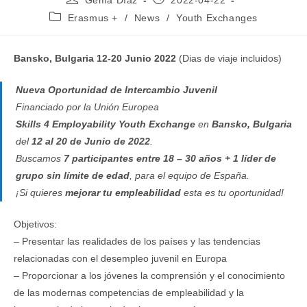
Gema Díaz
2022-04-22
de
de
Categoría
Erasmus +
/
News
/
Youth Exchanges
la
la
de
entrada:
entrada:
la
entrada:
Bansko, Bulgaria 12-20 Junio 2022
(Dias de viaje incluidos)
Nueva Oportunidad de Intercambio Juvenil
Financiado por la Unión Europea
Skills 4 Employability Youth Exchange
en
Bansko, Bulgaria
del
12 al 20 de Junio de 2022
.
Buscamos
7 participantes entre 18 – 30 años + 1 líder de
grupo sin límite de edad
, para el equipo de España.
¡Si quieres
mejorar tu empleabilidad
esta es tu oportunidad!
Objetivos:
– Presentar las realidades de los países y las tendencias
relacionadas con el desempleo juvenil en Europa
– Proporcionar a los jóvenes la comprensión y el conocimiento
de las modernas competencias de empleabilidad y la