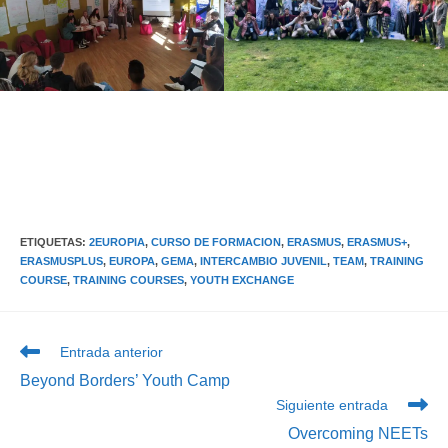
ETIQUETAS
:
2EUROPIA
,
CURSO DE FORMACION
,
ERASMUS
,
ERASMUS+
,
ERASMUSPLUS
,
EUROPA
,
GEMA
,
INTERCAMBIO JUVENIL
,
TEAM
,
TRAINING
COURSE
,
TRAINING COURSES
,
YOUTH EXCHANGE
Leer
Entrada anterior
más
Beyond Borders’ Youth Camp
artículos
Siguiente entrada
Overcoming NEETs