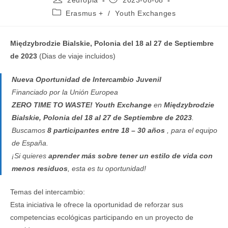
2europia
2023-08-08
de
de
Categoría
Erasmus +
/
Youth Exchanges
la
la
de
entrada:
entrada:
la
entrada:
Międzybrodzie Bialskie, Polonia del
18 al 27 de Septiembre
de 2023
(Dias de viaje incluidos)
Nueva Oportunidad de Intercambio Juvenil
Financiado por la Unión Europea
ZERO TIME TO WASTE!
Youth Exchange
en
Międzybrodzie
Bialskie, Polonia del
18 al 27 de Septiembre de 2023
.
Buscamos
8 participantes entre 18 – 30 años
, para el equipo
de España.
¡Si quieres
aprender más sobre tener un estilo de vida con
menos residuos
, esta es tu oportunidad!
Temas del intercambio:
Esta iniciativa le ofrece la oportunidad de reforzar sus
competencias ecológicas participando en un proyecto de