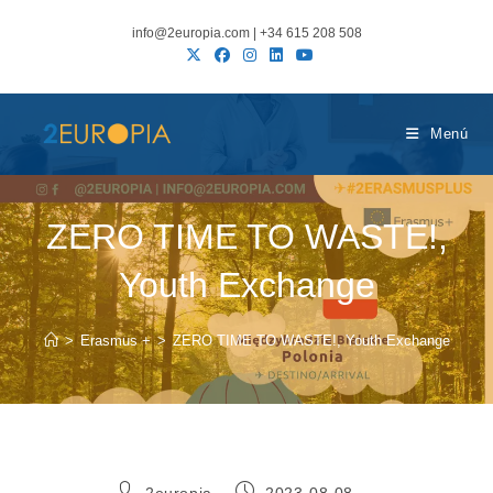
Ir
info@2europia.com | +34 615 208 508
al
contenido
Menú
ZERO TIME TO WASTE!,
Youth Exchange
>
Erasmus +
>
ZERO TIME TO WASTE!, Youth Exchange
Autor
Publicación