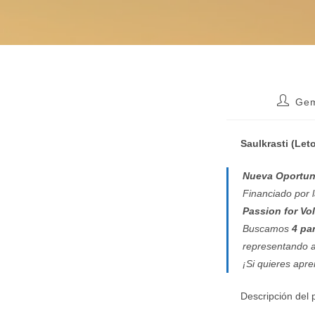
Autor
Gem
de
la
entrada
Saulkrasti (Let
Nueva Oportun
Financiado por 
Passion for Vo
Buscamos
4 pa
representando 
¡Si quieres apr
Descripción del 