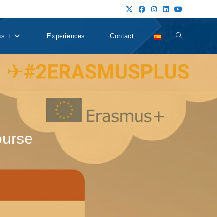
us +
Experiences
Contact
Alternar
búsqueda
de
ourse
la
web