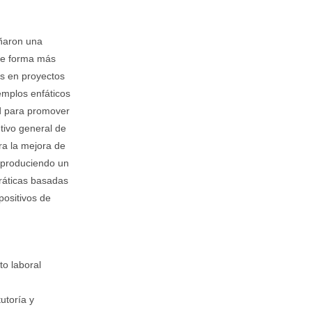
eñaron una
 de forma más
os en proyectos
jemplos enfáticos
ad para promover
etivo general de
ra la mejora de
 produciendo un
ráticas basadas
positivos de
to laboral
utoría y