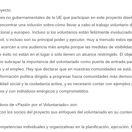
oyecto:
nes no gubernamentales de la UE que participan en este proyecto dis
encontrar una solución sobre cómo llevar a cabo el trabajo voluntario
cional y europeo. Incluso si los voluntarios están felizmente involucrad
ivil, o incluso son su principal poder y ejecutor, muy a menudo estos e
e acercan a una audiencia más amplia porque las medidas de visibilid
e éxito no están en el lugar o sólo tienen un alcance restringido. El obj
es subrayar la importancia del voluntariado como puerta de entrada pa
s y el empleo. Hay que declarar que en nuestras comunidades se está
sformación política dirigido a progresar hacia comunidades más democ
lidad social y la ciudadanía activa, y es necesario contar con ejemplos 
tiva y con individuos enérgicos y comprometidos.
etivos de «Pasión por el Voluntariado» son:
con los socios del proyecto sus enfoques del voluntariado en su contex
petencias individuales y organizativas en la planificación, ejecución, t