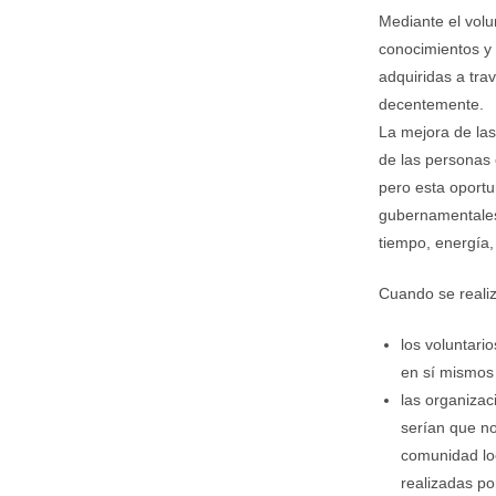
Mediante el volu
conocimientos y 
adquiridas a tra
decentemente.
La mejora de las
de las personas 
pero esta oportu
gubernamentales 
tiempo, energía, 
Cuando se realiz
los voluntari
en sí mismos 
las organiza
serían que no
comunidad loc
realizadas por