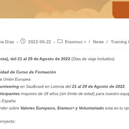
Publicación
Categoría
a Díaz
2022-06-22
Erasmus +
/
News
/
Training
de
de
la
la
:
entrada:
entrada:
onia), del 21 al 29 de Agosto de 2022
(Dias de viaje incluidos)
idad de Curso de Formación
la Unión Europea
lunteering
en Saulkrasti en Letonia del
21 al 29 de Agosto de 2022
.
rticipantes
mayores de 18 años (sin límite de edad) para nuestro equ
a España.
ender sobre
Valores Europeos, Eramus+ y Voluntariado
esta es tu op
proyecto: