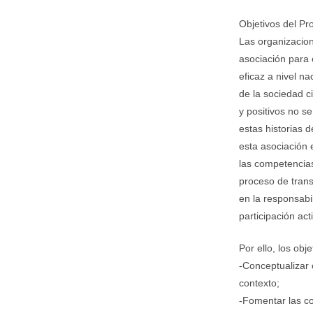
Objetivos del Pr
Las organizacio
asociación para 
eficaz a nivel na
de la sociedad c
y positivos no s
estas historias d
esta asociación 
las competencia
proceso de tran
en la responsabi
participación ac
Por ello, los obj
-Conceptualizar 
contexto;
-Fomentar las com