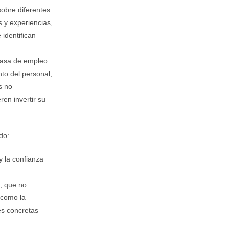
sobre diferentes
 y experiencias,
 identifican
 tasa de empleo
nto del personal,
s no
en invertir su
do:
y la confianza
, que no
í como la
es concretas